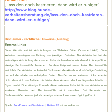
„Lass den doch kastrieren, dann wird er ruhiger“
http://www.blog.hunde-
verhaltensberatung.de/lass-den-doch-kastrieren-
dann-wird-er-ruhiger/
Disclaimer - rechtliche Hinweise (Auszug)
Externe Links
Diese Website enthält Verknüpfungen zu Websites Dritter ("externe Links"). Diese
Websites unterliegen der Haftung der jeweiligen Betreiber. Der Anbieter hat bei der
erstmaligen Verknüpfung der externen Links die fremden Inhalte daraufhin überprüft, ob
etwaige Rechtsverstöße bestehen. Zu dem Zeitpunkt waren keine Rechtsverstöße
ersichtlich. Der Anbieter hat keinerlei Einfluss auf die aktuelle und zukünftige Gestaltung
und auf die Inhalte der verknüpften Seiten. Das Setzen von externen Links bedeutet
nicht, dass sich der Anbieter die hinter dem Verweis oder Link liegenden Inhalte zu
Eigen macht. Eine ständige Kontrolle dieser externen Links ist für den Anbieter ohne
konkrete Hinweise auf Rechtsverstöße nicht zumutbar. Bei Kenntnis von
Rechtsverstößen werden jedoch derartige externe Links unverzüglich gelöscht.
Quelle:
JuraForum.de-Disclaimer
|
Online PR
mit connektar.de