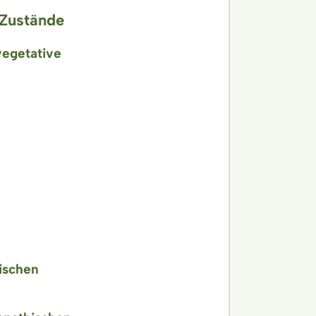
 Zustände
vegetative
ischen