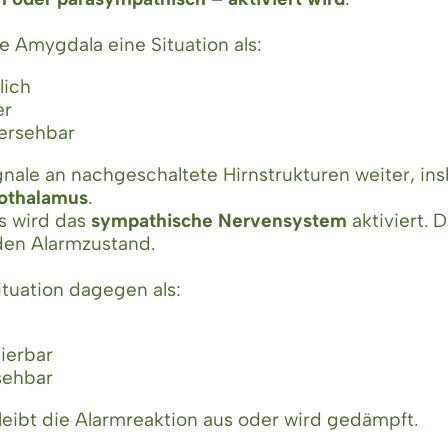
e Amygdala eine Situation als:
lich
er
ersehbar
Signale an nachgeschaltete Hirnstrukturen weiter, i
othalamus
.
s wird das
sympathische Nervensystem
aktiviert. 
 den Alarmzustand.
ituation dagegen als:
lierbar
sehbar
leibt die Alarmreaktion aus oder wird gedämpft.