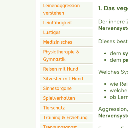
Leinenaggression
1. Das ve
verstehen
Der innere
Leinführigkeit
Nervensys
Lustiges
Dieses best
Medizinisches
Physiotherapie &
dem
s
Gymnastik
dem
p
Reisen mit Hund
Welches Sy
Silvester mit Hund
wie Re
Sinnesorgane
welche
ob Lern
Spielverhalten
Tierschutz
Aggression
Nervensys
Training & Erziehung
Trennungsangst