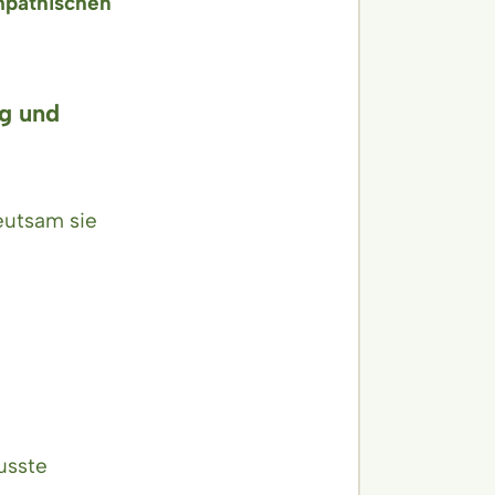
mpathischen
ng und
deutsam sie
usste