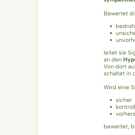
Bewertet di
bedroh
unsich
unvorh
leitet sie 
an den
Hyp
Von dort au
schaltet in
Wird eine S
sicher
kontrol
vorher
bewertet, b