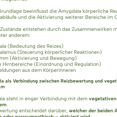
Grundlage beeinflusst die Amygdala körperliche Re
läufe und die Aktivierung weiterer Bereiche im G
 Zustände entstehen durch das Zusammenwirken m
nter anderem:
la (Bedeutung des Reizes)
alamus (Steuerung körperlicher Reaktionen)
amm (Aktivierung und Bewegung)
e Hirnbereiche (Einordnung und Regulation)
ldungen aus dem Körperinneren
a als Verbindung zwischen Reizbewertung und vege
e
m
la steht in enger Verbindung mit dem
vegetativen
tem
.
wertung entscheidet darüber,
welcher der beiden A
 oder parasympathisch – aktiviert wird
.