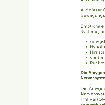
Auf dieser 
Bewegungsab
Emotionale
Systeme, u
Amygda
Hypoth
Hirnst
vorder
Rückme
Die Amygdal
Nervensyst
Die Amygda
Nervensys
Ihre Reizbe
sympathisch