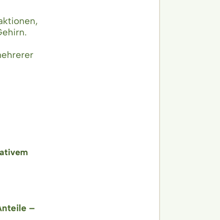
aktionen,
ehirn.
ehrerer
tativem
nteile –