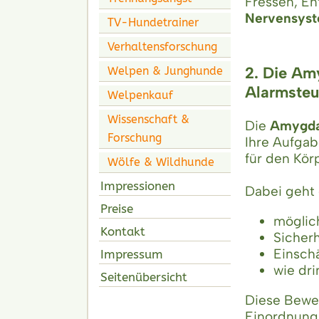
Fressen, E
Nervensys
TV-Hundetrainer
Verhaltensforschung
2. Die Am
Welpen & Junghunde
Alarmsteu
Welpenkauf
Wissenschaft &
Die
Amygda
Forschung
Ihre Aufgab
für den Körp
Wölfe & Wildhunde
Impressionen
Dabei geht
Preise
möglic
Kontakt
Sicherh
Einschä
Impressum
wie dr
Seitenübersicht
Diese Bewer
Einordnung 