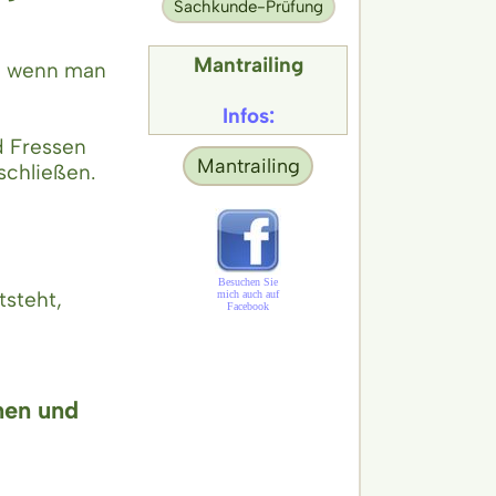
Sachkunde-Prüfung
Mantrailing
e, wenn man
Infos:
d Fressen
Mantrailing
schließen.
Besuchen Sie
tsteht,
mich auch auf
Facebook
nen und