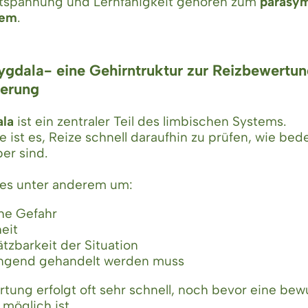
ntspannung und Lernfähigkeit gehören zum
parasy
tem
.
ygdala- eine Gehirntruktur zur Reizbewertu
erung
la
ist ein zentraler Teil des limbischen Systems.
e ist es, Reize schnell daraufhin zu prüfen, wie be
er sind.
 es unter anderem um:
he Gefahr
eit
tzbarkeit der Situation
ingend gehandelt werden muss
tung erfolgt oft sehr schnell, noch bevor eine bew
möglich ist.