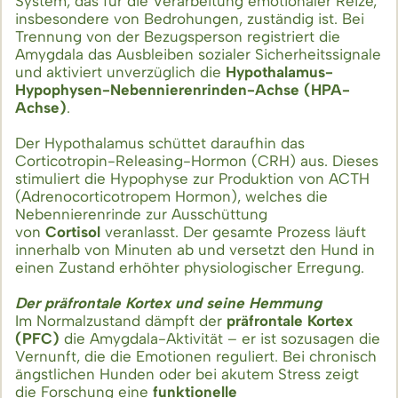
System, das für die Verarbeitung emotionaler Reize,
insbesondere von Bedrohungen, zuständig ist. Bei
Trennung von der Bezugsperson registriert die
Amygdala das Ausbleiben sozialer Sicherheitssignale
und aktiviert unverzüglich die
Hypothalamus-
Hypophysen-Nebennierenrinden-Achse (HPA-
Achse)
.
Der Hypothalamus schüttet daraufhin das
Corticotropin-Releasing-Hormon (CRH) aus. Dieses
stimuliert die Hypophyse zur Produktion von ACTH
(Adrenocorticotropem Hormon), welches die
Nebennierenrinde zur Ausschüttung
von
Cortisol
veranlasst. Der gesamte Prozess läuft
innerhalb von Minuten ab und versetzt den Hund in
einen Zustand erhöhter physiologischer Erregung.
Der präfrontale Kortex und seine Hemmung
Im Normalzustand dämpft der
präfrontale Kortex
(PFC)
die Amygdala-Aktivität – er ist sozusagen die
Vernunft, die die Emotionen reguliert. Bei chronisch
ängstlichen Hunden oder bei akutem Stress zeigt
die Forschung eine
funktionelle