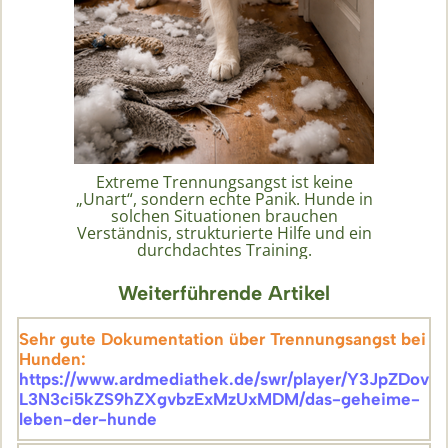
Extreme Trennungsangst ist keine
„Unart“, sondern echte Panik. Hunde in
solchen Situationen brauchen
Verständnis, strukturierte Hilfe und ein
durchdachtes Training.
Weiterführende Artikel
Sehr gute Dokumentation über Trennungsangst bei
Hunden:
https://www.ardmediathek.de/swr/player/Y3JpZDov
L3N3ci5kZS9hZXgvbzExMzUxMDM/das-geheime-
leben-de
r-hunde