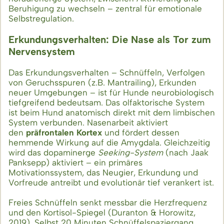
Beruhigung zu wechseln – zentral für emotionale
Selbstregulation.
Erkundungsverhalten: Die Nase als Tor zum
Nervensystem
Das Erkundungsverhalten – Schnüffeln, Verfolgen
von Geruchsspuren (z.B. Mantrailing), Erkunden
neuer Umgebungen – ist für Hunde neurobiologisch
tiefgreifend bedeutsam. Das olfaktorische System
ist beim Hund anatomisch direkt mit dem limbischen
System verbunden. Nasenarbeit aktiviert
den
präfrontalen Kortex
und fördert dessen
hemmende Wirkung auf die Amygdala. Gleichzeitig
wird das dopaminerge
Seeking-System
(nach Jaak
Panksepp) aktiviert – ein primäres
Motivationssystem, das Neugier, Erkundung und
Vorfreude antreibt und evolutionär tief verankert ist.
Freies Schnüffeln senkt messbar die Herzfrequenz
und den Kortisol-Spiegel (Duranton & Horowitz,
2019). Selbst 20 Minuten Schnüffelspaziergang