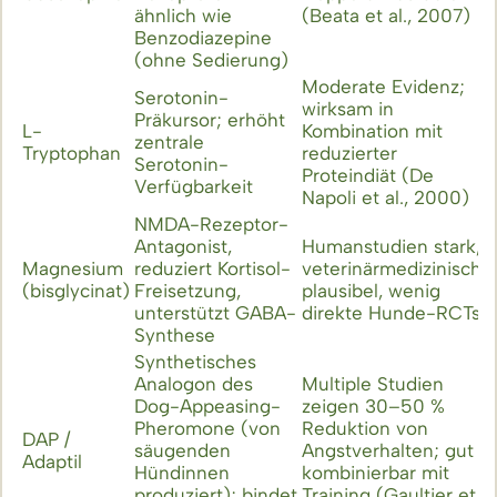
ähnlich wie
(Beata et al., 2007)
Benzodiazepine
(ohne Sedierung)
Moderate Evidenz;
Serotonin-
wirksam in
Ü
Präkursor; erhöht
L-
Kombination mit
D
zentrale
Tryptophan
reduzierter
B
Serotonin-
Proteindiät (De
C
Verfügbarkeit
Napoli et al., 2000)
NMDA-Rezeptor-
Antagonist,
Humanstudien stark,
Magnesium
reduziert Kortisol-
veterinärmedizinisch
C
(bisglycinat)
Freisetzung,
plausibel, wenig
m
unterstützt GABA-
direkte Hunde-RCTs
Synthese
Synthetisches
Analogon des
Multiple Studien
Dog-Appeasing-
zeigen 30–50 %
Pheromone (von
Reduktion von
D
DAP /
säugenden
Angstverhalten; gut
S
Adaptil
Hündinnen
kombinierbar mit
H
produziert); bindet
Training (Gaultier et