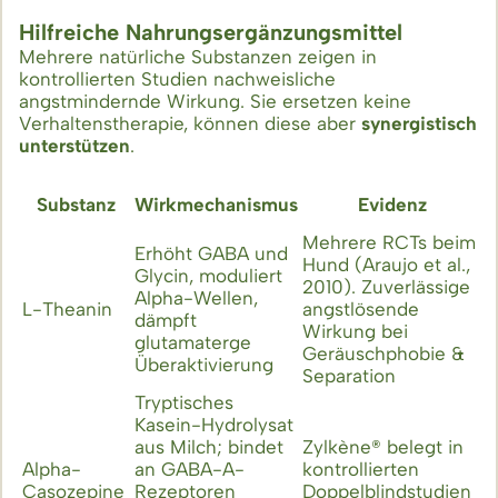
Hilfreiche Nahrungsergänzungsmittel
Mehrere natürliche Substanzen zeigen in
kontrollierten Studien nachweisliche
angstmindernde Wirkung. Sie ersetzen keine
Verhaltenstherapie, können diese aber
synergistisch
unterstützen
.
Substanz
Wirkmechanismus
Evidenz
(
Mehrere RCTs beim
Erhöht GABA und
Hund (Araujo et al.,
Glycin, moduliert
2010). Zuverlässige
Alpha-Wellen,
A
L-Theanin
angstlösende
dämpft
m
Wirkung bei
glutamaterge
Geräuschphobie &
Überaktivierung
Separation
Tryptisches
Kasein-Hydrolysat
aus Milch; bindet
Zylkène® belegt in
Alpha-
an GABA-A-
kontrollierten
1
Casozepine
Rezeptoren
Doppelblindstudien
t