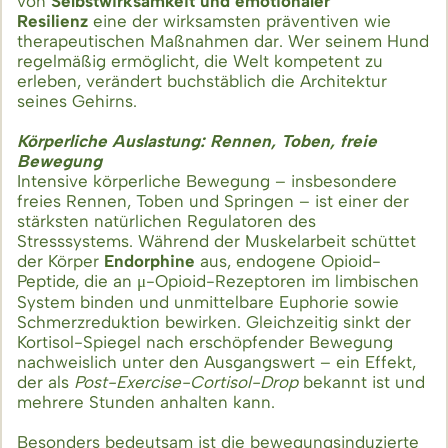
von
Selbstwirksamkeit und emotionaler
Resilienz
eine der wirksamsten präventiven wie
therapeutischen Maßnahmen dar. Wer seinem Hund
regelmäßig ermöglicht, die Welt kompetent zu
erleben, verändert buchstäblich die Architektur
seines Gehirns.
Körperliche Auslastung: Rennen, Toben, freie
Bewegung
Intensive körperliche Bewegung – insbesondere
freies Rennen, Toben und Springen – ist einer der
stärksten natürlichen Regulatoren des
Stresssystems. Während der Muskelarbeit schüttet
der Körper
Endorphine
aus, endogene Opioid-
Peptide, die an μ-Opioid-Rezeptoren im limbischen
System binden und unmittelbare Euphorie sowie
Schmerzreduktion bewirken. Gleichzeitig sinkt der
Kortisol-Spiegel nach erschöpfender Bewegung
nachweislich unter den Ausgangswert – ein Effekt,
der als
Post-Exercise-Cortisol-Drop
bekannt ist und
mehrere Stunden anhalten kann.
Besonders bedeutsam ist die bewegungsinduzierte