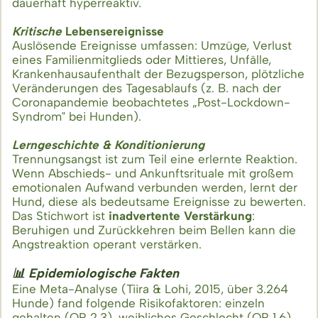
dauerhaft hyperreaktiv.
Kritische
Lebensereig
nisse
Auslösende Ereignisse umfassen: Umzüge, Verlust
eines Familienmitglieds oder Mittieres, Unfälle,
Krankenhausaufenthalt der Bezugsperson, plötzliche
Veränderungen des Tagesablaufs (z. B. nach der
Coronapandemie beobachtetes „Post-Lockdown-
Syndrom" bei Hunden).
Lerngeschichte & Konditionierung
Trennungsangst ist zum Teil eine erlernte Reaktion.
Wenn Abschieds- und Ankunftsrituale mit großem
emotionalen Aufwand verbunden werden, lernt der
Hund, diese als bedeutsame Ereignisse zu bewerten.
Das Stichwort ist
inadvertente Verstärkung
:
Beruhigen und Zurückkehren beim Bellen kann die
Angstreaktion operant verstärken.
📊 Epidemiologische Fakten
Eine Meta-Analyse (Tiira & Lohi, 2015, über 3.264
Hunde) fand folgende Risikofaktoren: einzeln
gehalten (OR 2.3), weibliches Geschlecht (OR 1.6),