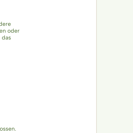
dere
en oder
d das
ossen.