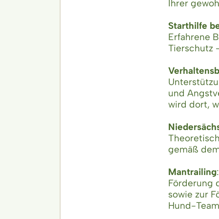
Ihrer gewo
Starthilfe b
Erfahrene 
Tierschutz
Verhaltensb
Unterstützu
und Angstve
wird dort, w
Niedersäch
Theoretisc
gemäß dem 
Mantrailing
:
Förderung d
sowie zur 
Hund-Team