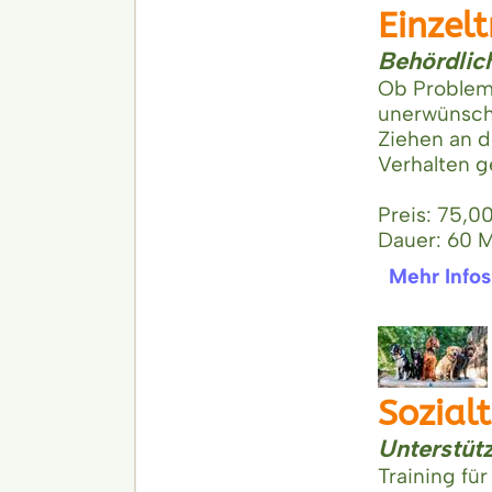
Einzel
Behördlic
Ob Problem
unerwünsch
Ziehen an d
Verhalten g
Preis: 75,0
Dauer: 60 
Mehr Infos
Sozial
Unterstü
Training fü