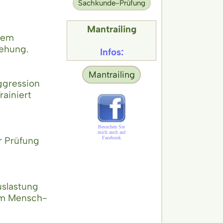
Sachkunde-Prüfung
Mantrailing
dem
ehung.
Infos:
Mantrailing
ggression
ainiert
Besuchen Sie
mich auch auf
Facebook
r Prüfung
uslastung
im Mensch-