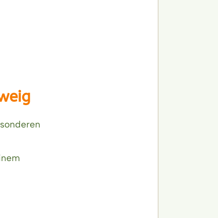
weig
esonderen
einem