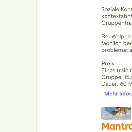
Soziale Kon
kontextabhä
Gruppentra
Bei Welpen 
fachlich b
problemati
Preis
Einzeltrain
Gruppe: 15
Dauer: 60 
Mehr Infos
Mantra